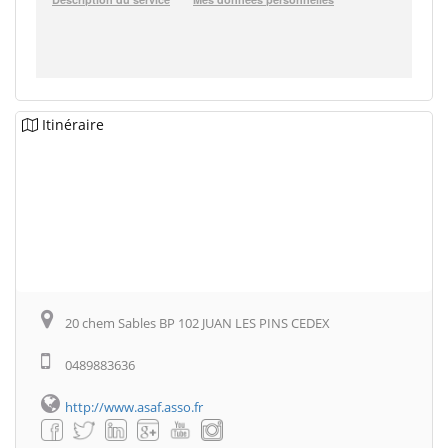
Itinéraire
20 chem Sables BP 102 JUAN LES PINS CEDEX
0489883636
http://www.asaf.asso.fr