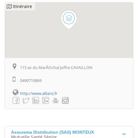
Itinéraire
115 av du MarÃ©chal Joffre CAVAILLON
0490710869
http://www.allianz.fr
Assurema Distribution (SAS) MONTEUX
Mutuelle Santé Sénior