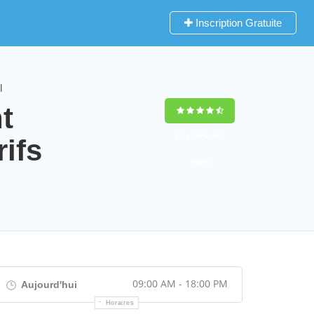
Inscription Gratuite
l
t
9,2
(100%)
452
ifs
votes
09:00 AM - 18:00 PM
Aujourd'hui
Horaires