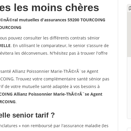
les les moins chères
gÃ©nÃ©ral mutuelles d'assurances 59200 TOURCOING
OURCOING
vous pouvez consulter les différents contrats sénior
ELLE
. En utilisant le comparateur, le senior s'assure de
évitera les déconvenues. N'hésitez pas à trouver l'offre
santé Allianz Poissonnier Marie-ThÃ©rÃ¨se Agent
OING. Trouvez votre complémentaire santé sénior pas
f de votre mutuelle santé adaptée à vos besoins à
OING Allianz Poissonnier Marie-ThÃ©rÃ¨se Agent
URCOING
.
lle senior tarif ?
nclatures » non remboursé par l'assurance maladie (les