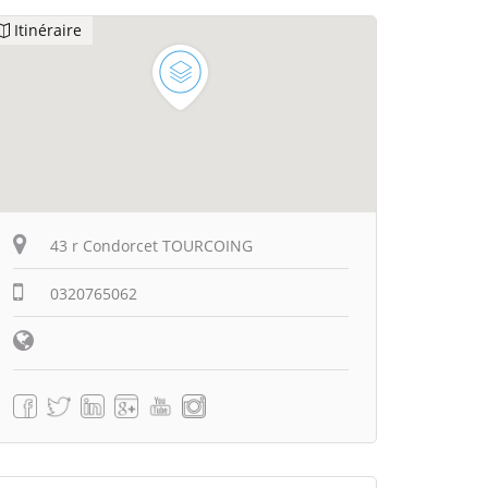
Itinéraire
43 r Condorcet TOURCOING
0320765062