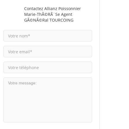
Contactez Allianz Poissonnier
Marie-ThÃ©rÃ¨se Agent
GÃ©nÃ©ral TOURCOING