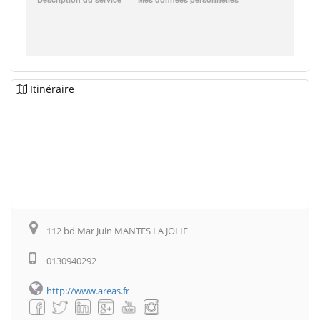
Itinéraire
112 bd Mar Juin MANTES LA JOLIE
0130940292
http://www.areas.fr