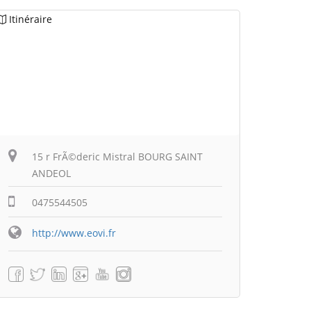
Itinéraire
15 r FrÃ©deric Mistral BOURG SAINT
ANDEOL
0475544505
http://www.eovi.fr