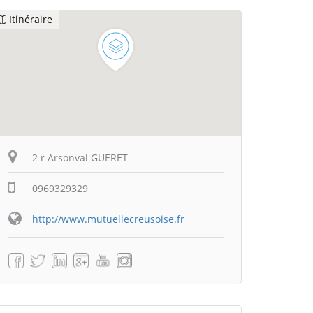
Itinéraire
2 r Arsonval GUERET
0969329329
http://www.mutuellecreusoise.fr