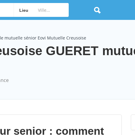
Lieu
e mutuelle sénior Eovi Mutuelle Creusoise
reusoise GUERET mutue
ance
our senior : comment