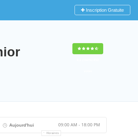
Inscription Gratuite
ior
9,2
(100%)
452
votes
09:00 AM - 18:00 PM
Aujourd'hui
Horaires