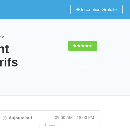
Inscription Gratuite
le
nt
9,2
(100%)
452
ifs
votes
09:00 AM - 18:00 PM
Aujourd'hui
Horaires