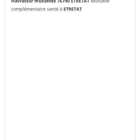
Havrassur mutuelles 76790 ETRETAT
Mutuelle
complémentaire santé à
ETRETAT