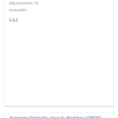
Département: 56
mutuelles
C.A.S
Autonome Solidarité Laïque du Morbihan LORIENT