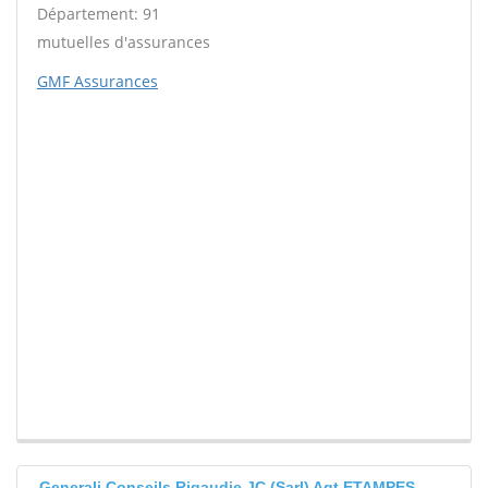
Département: 91
mutuelles d'assurances
GMF Assurances
Generali Conseils Rigaudie JC (Sarl) Agt ETAMPES