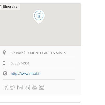
Itinéraire
5 r BarbÃ¨s MONTCEAU LES MINES
0385574001
http://www.maaf.fr