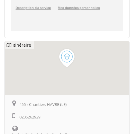
Itinéraire
455 r Chantiers HAVRE (LE)
0235262929