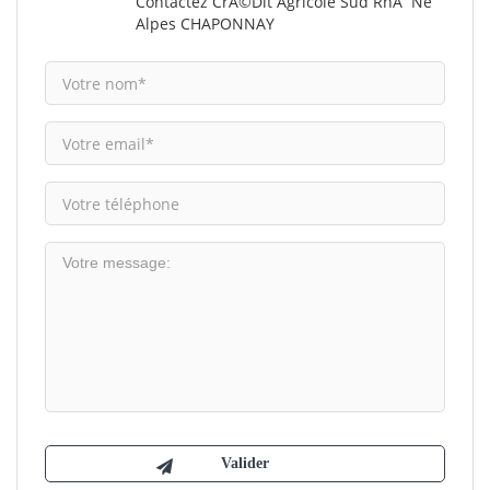
Contactez CrÃ©dit Agricole Sud RhÃ´ne
Alpes CHAPONNAY