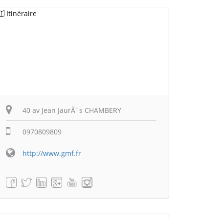
Itinéraire
40 av Jean JaurÃ¨s CHAMBERY
0970809809
http://www.gmf.fr