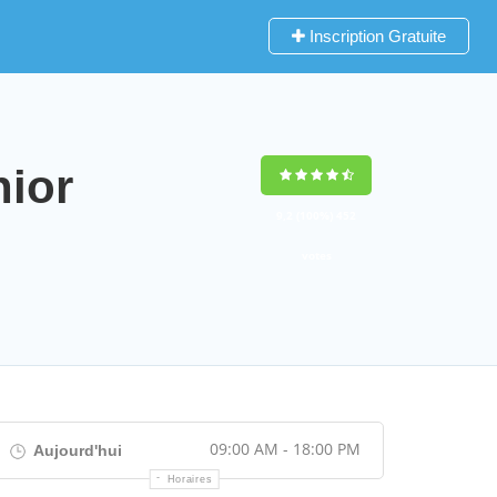
Inscription Gratuite
ior
9,2
(100%)
452
votes
09:00 AM - 18:00 PM
Aujourd'hui
Horaires