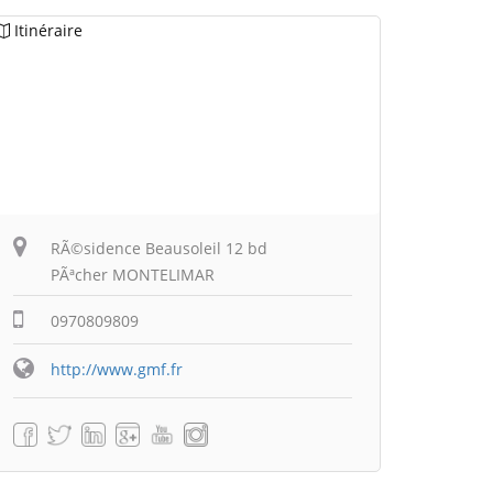
Itinéraire
RÃ©sidence Beausoleil 12 bd
PÃªcher MONTELIMAR
0970809809
http://www.gmf.fr