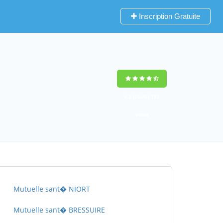
Inscription Gratuite
9,3
(100%)
152
votes
Mutuelle sant� NIORT
Mutuelle sant� BRESSUIRE