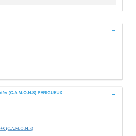
ariés (C.A.M.O.N.S) PERIGUEUX
és (C.A.M.O.N.S)