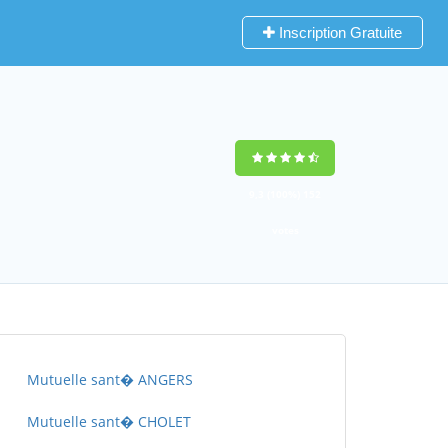
Inscription Gratuite
9,3
(100%)
152
votes
Mutuelle sant� ANGERS
Mutuelle sant� CHOLET